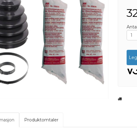
32
Antal
Leg
rmasjon
Produktomtaler