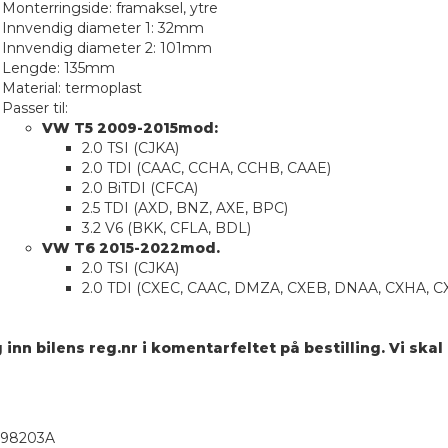
Monterringside: framaksel, ytre
Innvendig diameter 1: 32mm
Innvendig diameter 2: 101mm
Lengde: 135mm
Material: termoplast
Passer til:
VW T5 2009-2015mod:
2.0 TSI (CJKA)
2.0 TDI (CAAC, CCHA, CCHB, CAAE)
2.0 BiTDI (CFCA)
2.5 TDI (AXD, BNZ, AXE, BPC)
3.2 V6 (BKK, CFLA, BDL)
VW T6 2015-2022mod.
2.0 TSI (CJKA)
2.0 TDI (CXEC, CAAC, DMZA, CXEB, DNAA, CXHA, C
inn bilens reg.nr i komentarfeltet på bestilling. Vi skal 
98203A