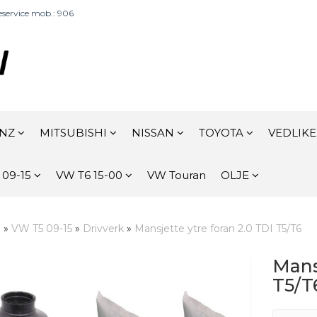
service mob.: 906
ENZ
MITSUBISHI
NISSAN
TOYOTA
VEDLIK
 09-15
VW T6 15-00
VW Touran
OLJE
m
»
VW T5 09-15
»
Drivverk
»
Mansjette ytre foran 2.0 TDI T5/T6
Mans
T5/T