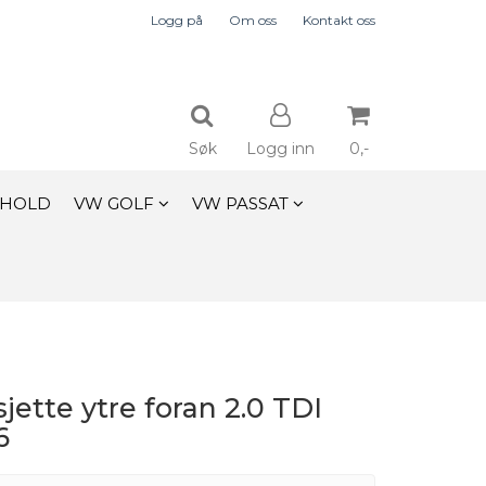
Logg på
Om oss
Kontakt oss
Søk
Logg inn
0,-
EHOLD
VW GOLF
VW PASSAT
Nullstill
Trykk ENTER for å søke
jette ytre foran 2.0 TDI
6