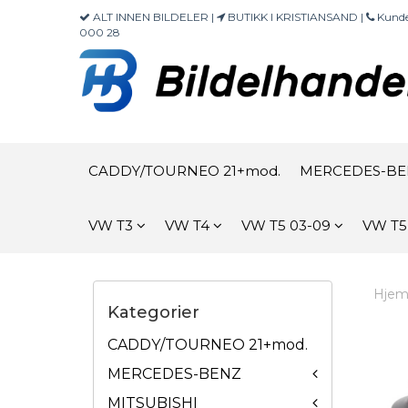
ALT INNEN BILDELER |
BUTIKK I KRISTIANSAND |
Kunde
000 28
CADDY/TOURNEO 21+mod.
MERCEDES-B
VW T3
VW T4
VW T5 03-09
VW T5
Hje
Kategorier
CADDY/TOURNEO 21+mod.
MERCEDES-BENZ
MITSUBISHI