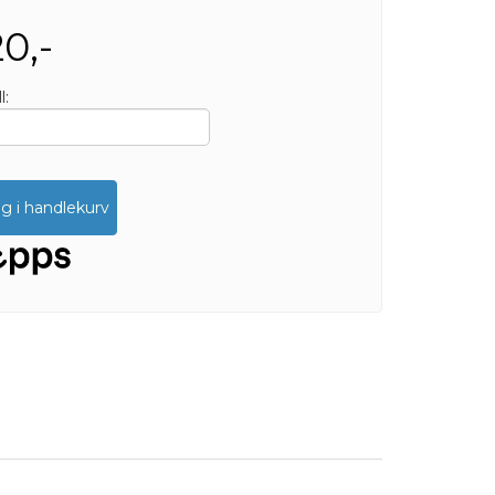
0,-
l:
g i handlekurv