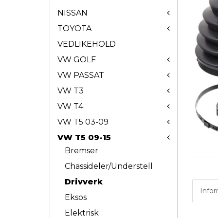
NISSAN
TOYOTA
VEDLIKEHOLD
VW GOLF
VW PASSAT
VW T3
VW T4
VW T5 03-09
VW T5 09-15
Bremser
Chassideler/Understell
Drivverk
Info
Eksos
Elektrisk