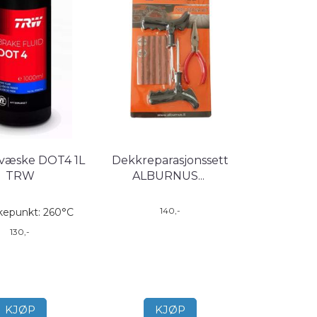
væske DOT4 1L
Dekkreparasjonssett
TRW
ALBURNUS
...
140,-
kepunkt: 260°C
130,-
KJØP
KJØP