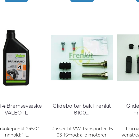
T4 Bremsevæske
Glidebolter bak Frenkit
Glide
VALEO 1L
8100
...
Fr
rrkokepunkt 245°C
Passer til: VW Transporter T5
Frama
Innhold: 1 L.
03-15mod: alle motorer,
venstre/