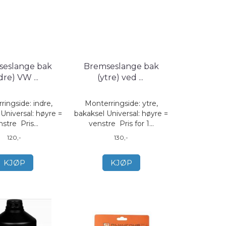
seslange bak
Bremseslange bak
ndre) VW
...
(ytre) ved
...
ringside: indre,
Monterringside: ytre,
Universal: høyre =
bakaksel Universal: høyre =
stre Pris...
venstre Pris for 1...
120,-
130,-
KJØP
KJØP