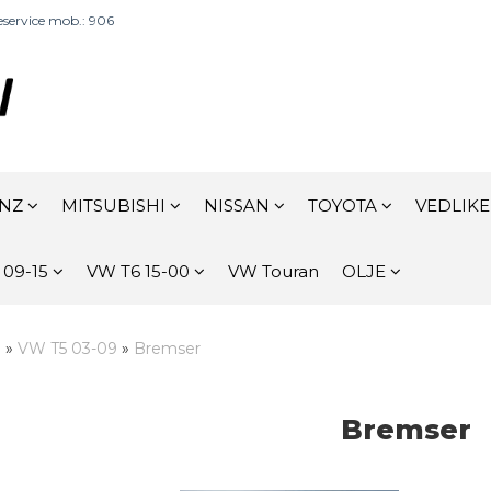
service mob.: 906
ENZ
MITSUBISHI
NISSAN
TOYOTA
VEDLIK
 09-15
VW T6 15-00
VW Touran
OLJE
m
»
VW T5 03-09
»
Bremser
Bremser