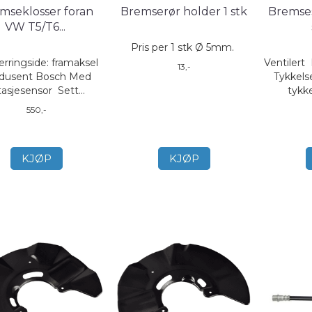
mseklosser foran
Bremserør holder 1 stk
Bremses
VW T5/T6
...
Pris per 1 stk Ø 5mm.
rringside: framaksel
Ventiler
13,-
dusent Bosch Med
Tykkel
itasjesensor Sett...
tykk
550,-
KJØP
KJØP