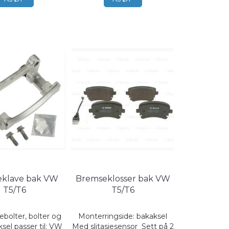
klave bak VW
Bremseklosser bak VW
T5/T6
T5/T6
ebolter, bolter og
Monterringside: bakaksel
ksel passer til: VW
Med slitasjesensor Sett på 2