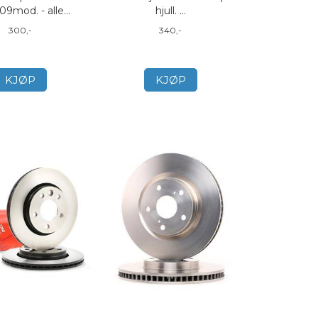
09mod. - alle...
hjull. ...
300,-
340,-
KJØP
KJØP