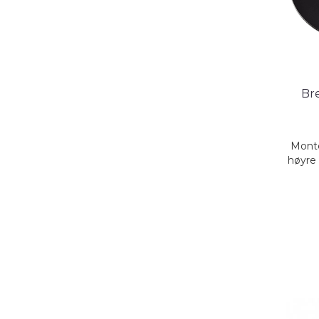
Br
Monte
høyre 