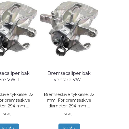
ecaliper bak
Bremsecaliper bak
yre VW T
...
venstre VW
...
ive tykkelse: 22
Bremseskive tykkelse: 22
r bremseskive
mm For bremseskive
er: 294 mm ...
diameter: 294 mm ...
780,-
780,-
KJØP
KJØP