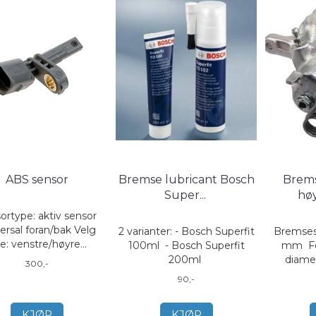
ABS sensor
Bremse lubricant Bosch
Brems
Super
...
hø
ortype: aktiv sensor
ersal foran/bak Velg
2 varianter: - Bosch Superfit
Bremsesk
de: venstre/høyre...
100ml - Bosch Superfit
mm Fo
200ml
diamet
300,-
90,-
KJØP
KJØP