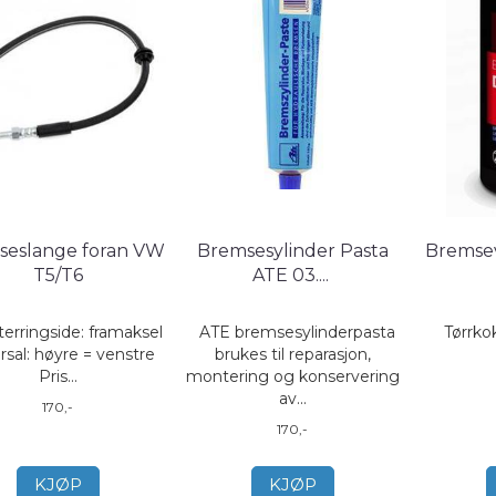
seslange foran VW
Bremsesylinder Pasta
Bremse
T5/T6
ATE 03.
...
rringside: framaksel
ATE bremsesylinderpasta
Tørrko
rsal: høyre = venstre
brukes til reparasjon,
Pris...
montering og konservering
av...
170,-
170,-
KJØP
KJØP