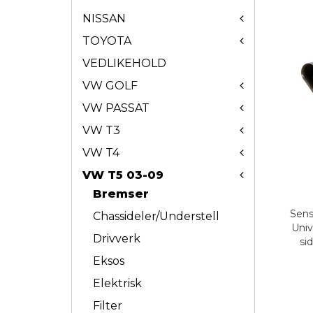
NISSAN
TOYOTA
VEDLIKEHOLD
VW GOLF
VW PASSAT
VW T3
VW T4
VW T5 03-09
Bremser
Sens
Chassideler/Understell
Univ
Drivverk
si
Eksos
Elektrisk
Filter