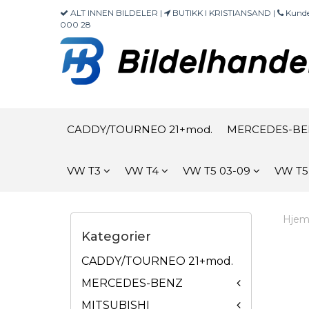
ALT INNEN BILDELER |
BUTIKK I KRISTIANSAND |
Kunde
000 28
CADDY/TOURNEO 21+mod.
MERCEDES-B
VW T3
VW T4
VW T5 03-09
VW T5
Hje
Kategorier
CADDY/TOURNEO 21+mod.
MERCEDES-BENZ
MITSUBISHI