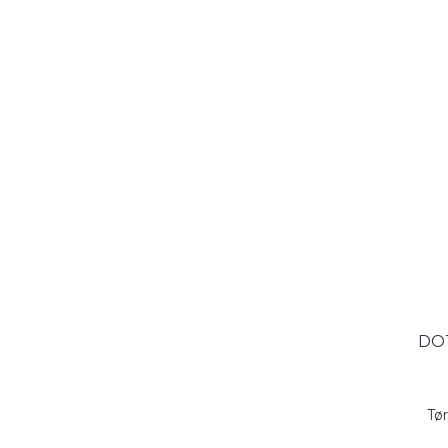
DO
Tø