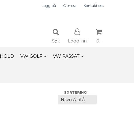
Logg på
Om oss
Kontakt oss
Søk
Logg inn
0,-
EHOLD
VW GOLF
VW PASSAT
Nullstill
Trykk ENTER for å søke
SORTERING