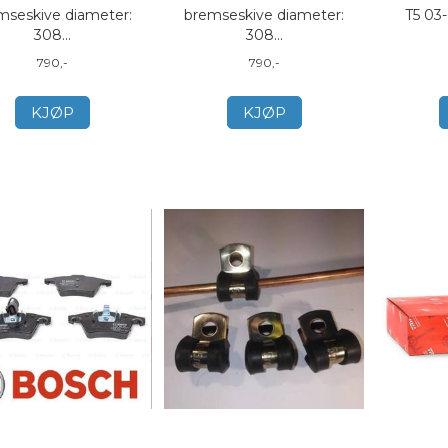
mseskive diameter:
bremseskive diameter:
T5 03-
308...
308...
790,-
790,-
KJØP
KJØP