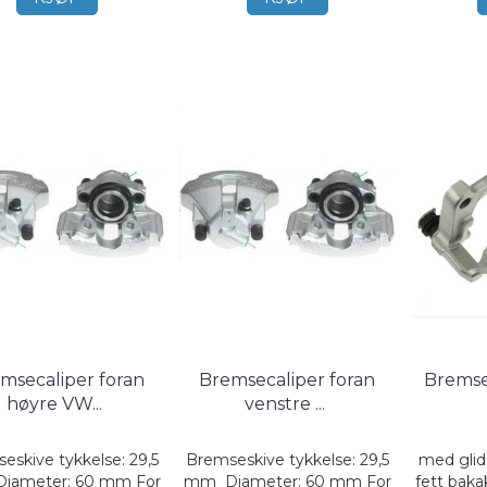
msecaliper foran
Bremsecaliper foran
Bremse
høyre VW
...
venstre
...
eskive tykkelse: 29,5
Bremseskive tykkelse: 29,5
med glid
iameter: 60 mm For
mm Diameter: 60 mm For
fett baka