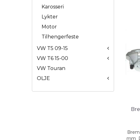
Karosseri
Lykter
Motor
Tilhengerfeste
VW T5 09-15
VW T6 15-00
VW Touran
OLJE
Bre
Brems
mm D