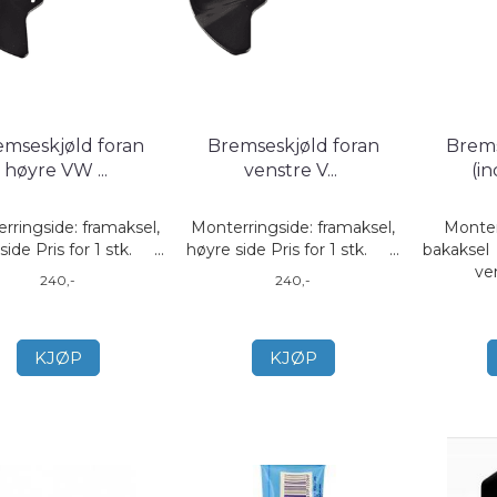
emseskjøld foran
Bremseskjøld foran
Brem
høyre VW
...
venstre V
...
(i
rringside: framaksel,
Monterringside: framaksel,
Monter
side Pris for 1 stk. ...
høyre side Pris for 1 stk. ...
bakaksel 
ven
240,-
240,-
KJØP
KJØP