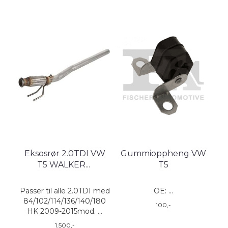
Eksosrør 2.0TDI VW
Gummioppheng VW
T5 WALKER
...
T5
Passer til alle 2.0TDI med
OE: ...
84/102/114/136/140/180
100,-
HK 2009-2015mod. ...
1.500,-