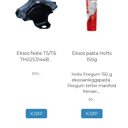
Eksos feste T5/T6
Eksos pasta Holts
7H0253144B
...
150g
370,-
Holts Firegum 150 g
eksosanleggspasta.
Firegum tetter manifold
flenser,...
50,-
KJØP
KJØP