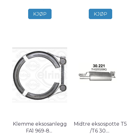
KJØP
KJØP
Klemme eksosanlegg
Midtre eksospotte T5
FA1 969-8
...
/T6 30.
...