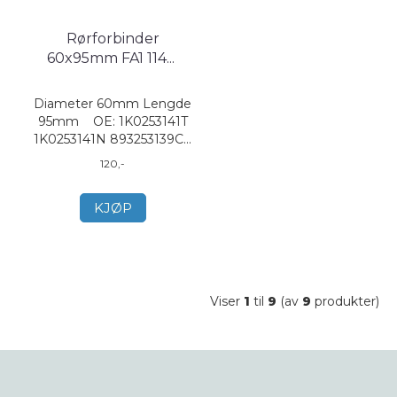
Rørforbinder
60x95mm FA1 114
...
Diameter 60mm Lengde
95mm OE: 1K0253141T
1K0253141N 893253139C...
120,-
KJØP
Viser
1
til
9
(av
9
produkter)