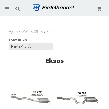
Hjem
»
VW T5 09-15
»
Eksos
Nullstill
SORTERING
Trykk ENTER for å søke
Eksos