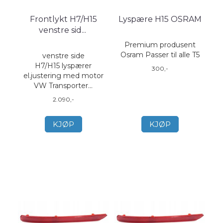
Frontlykt H7/H15
Lyspære H15 OSRAM
venstre sid
...
Premium produsent
Osram Passer til alle T5
venstre side
H7/H15 lyspærer
300,-
el.justering med motor
VW Transporter...
2.090,-
KJØP
KJØP