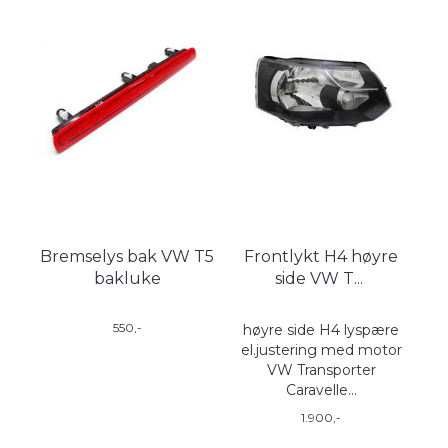
Bremselys bak VW T5
Frontlykt H4 høyre
bakluke
side VW T
...
550,-
høyre side H4 lyspære
el.justering med motor
VW Transporter
Caravelle...
1.900,-