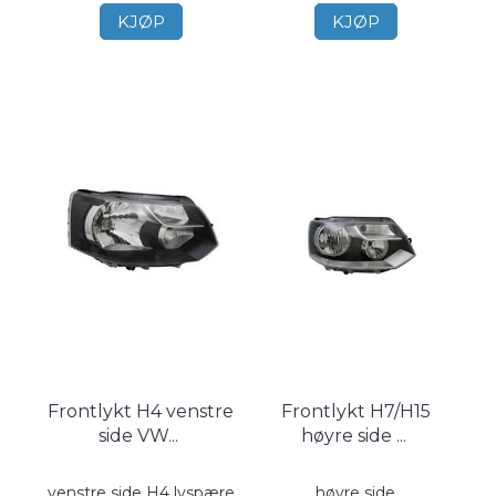
KJØP
KJØP
Frontlykt H4 venstre
Frontlykt H7/H15
side VW
...
høyre side
...
venstre side H4 lyspære
høyre side