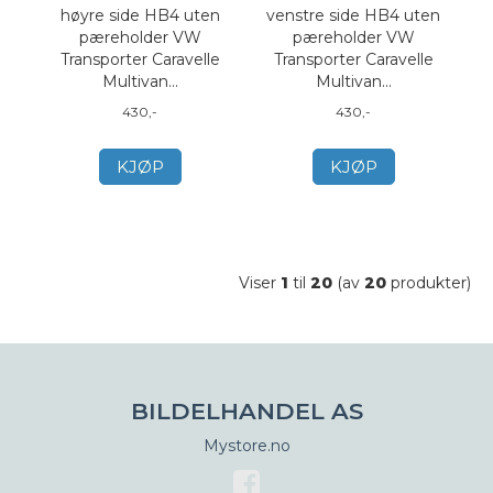
høyre side HB4 uten
venstre side HB4 uten
pæreholder VW
pæreholder VW
Transporter Caravelle
Transporter Caravelle
Multivan...
Multivan...
430,-
430,-
KJØP
KJØP
Viser
1
til
20
(av
20
produkter)
BILDELHANDEL AS
Mystore.no