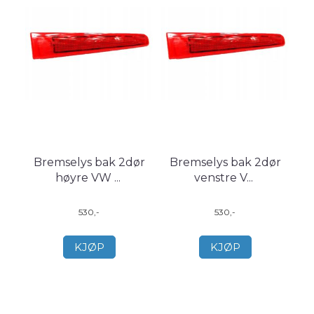
Bremselys bak 2dør
Bremselys bak 2dør
høyre VW
...
venstre V
...
530,-
530,-
KJØP
KJØP