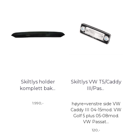
Skiltlys holder
Skiltlys VW T5/Caddy
komplett bak
...
III/Pas
...
1.990,-
høyre=venstre side VW
Caddy III 04-15mod. VW
Golf 5 plus 05-08mod.
VW Passat...
120,-