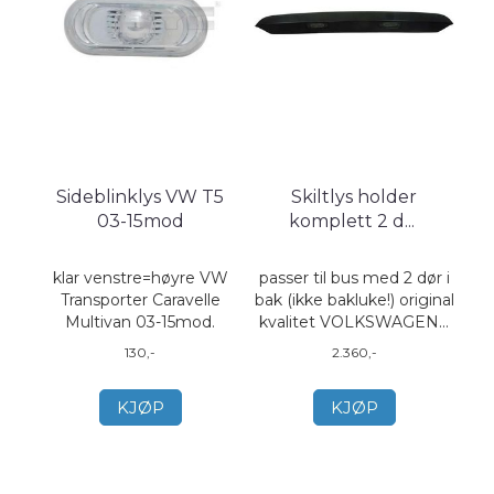
Sideblinklys VW T5
Skiltlys holder
03-15mod
komplett 2 d
...
klar venstre=høyre VW
passer til bus med 2 dør i
Transporter Caravelle
bak (ikke bakluke!) original
Multivan 03-15mod.
kvalitet VOLKSWAGEN...
130,-
2.360,-
KJØP
KJØP