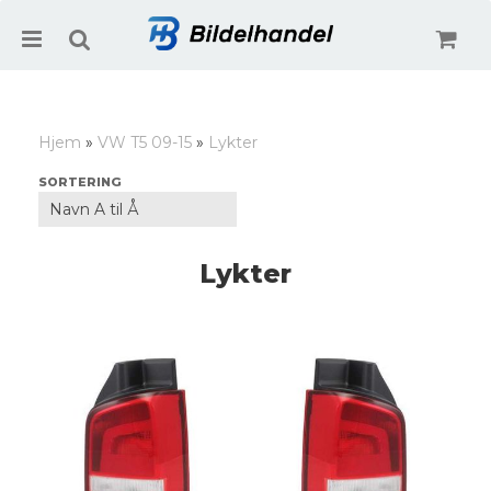
Hjem
»
VW T5 09-15
»
Lykter
Nullstill
SORTERING
Trykk ENTER for å søke
Lykter