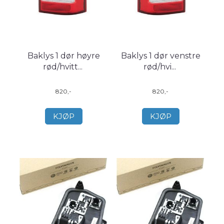
Baklys 1 dør høyre
Baklys 1 dør venstre
rød/hvitt
...
rød/hvi
...
820,-
820,-
KJØP
KJØP