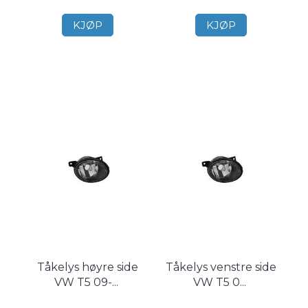
KJØP
KJØP
Tåkelys høyre side
Tåkelys venstre side
VW T5 09-
...
VW T5 0
...