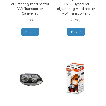
el.justering med motor
H7/H15 lyspærer
VW Transporter
el.justering med motor
Caravelle...
VW Transporter...
1.900,-
2.090,-
KJØP
KJØP