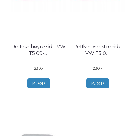
Refleks høyre side VW
Reflkes venstre side
T5 09-
...
VW T5 0
...
230,-
230,-
KJØP
KJØP