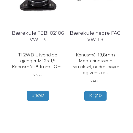
Bærekule FEBI 02106
Bærekule nedre FAG
VW T3
VW T3
Til 2WD Utvendige
Konusmål 19,8mm
gjenger M16 x 1,5
Monteringsside:
Konusmål 18,1mm OE:...
framaksel, nedre, høyre
og venstre...
235,-
240,-
KJØP
KJØP