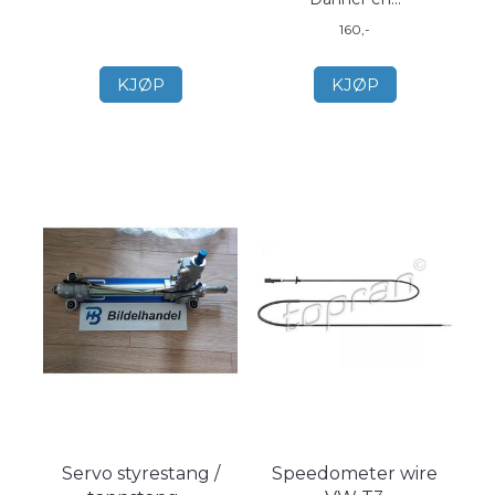
160,-
KJØP
KJØP
Servo styrestang /
Speedometer wire