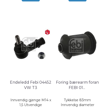
Endeledd Febi 04452
Foring bærearm foran
VW T3
FEBI 01
...
Innvendig gjenge M14 x
Tykkelse 83mm
1,5 Utvendige
Innvendig diameter