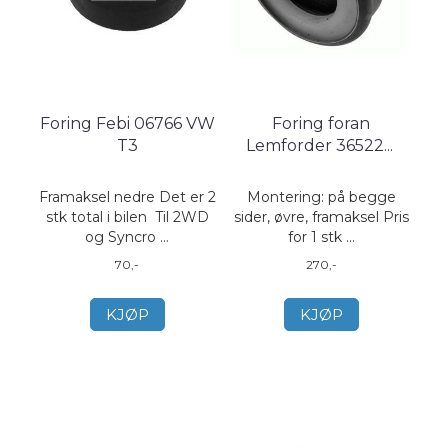
Foring Febi 06766 VW
Foring foran
T3
Lemforder 36522
...
Framaksel nedre Det er 2
Montering: på begge
stk total i bilen Til 2WD
sider, øvre, framaksel Pris
og Syncro ...
for 1 stk ...
70,-
270,-
KJØP
KJØP