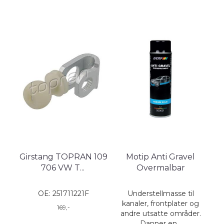
Girstang TOPRAN 109
Motip Anti Gravel
706 VW T
...
Overmalbar
OE: 251711221F
Understellmasse til
kanaler, frontplater og
169,-
andre utsatte områder.
Danner en...