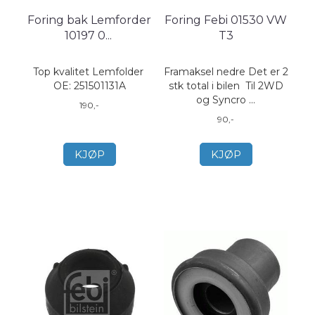
Foring bak Lemforder
Foring Febi 01530 VW
10197 0
...
T3
Top kvalitet Lemfolder
Framaksel nedre Det er 2
OE: 251501131A
stk total i bilen Til 2WD
og Syncro ...
190,-
90,-
KJØP
KJØP