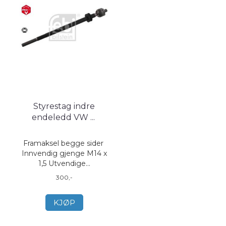
Styrestag indre
endeledd VW
...
Framaksel begge sider
Innvendig gjenge M14 x
1,5 Utvendige...
300,-
KJØP