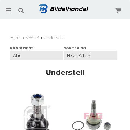
Hjem
»
VW T3
»
Understell
Nullstill
PRODUSENT
SORTERING
Trykk ENTER for å søke
Understell