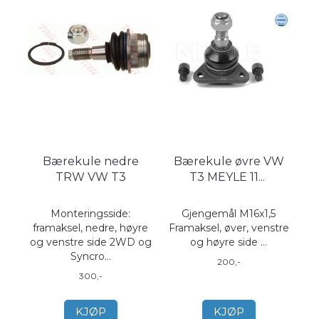
Bærekule nedre
Bærekule øvre VW
TRW VW T3
T3 MEYLE 11
...
Monteringsside:
Gjengemål M16x1,5
framaksel, nedre, høyre
Framaksel, øver, venstre
og venstre side 2WD og
og høyre side ...
Syncro...
200,-
300,-
KJØP
KJØP