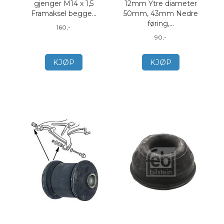
gjenger M14 x 1,5
12mm Ytre diameter
Framaksel begge...
50mm, 43mm Nedre
føring,...
160,-
90,-
KJØP
KJØP