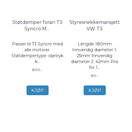
Støtdemper foran T3
Styresnekkemansjett
Syncro M
...
VW T3
Passer til T3 Syncro med
Lengde 180mm
alle motorer
Innvendig diameter 1:
Støtdempertype: oljetryk
25mm Innvendig
k...
diameter 2: 42mm Pris
for 1...
800,-
80,-
KJØP
KJØP