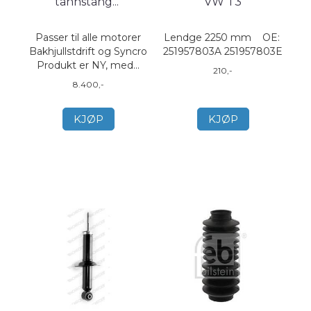
tannstang
...
VW T3
Passer til alle motorer
Lendge 2250 mm OE:
Bakhjullstdrift og Syncro
251957803A 251957803E
Produkt er NY, med...
210,-
8.400,-
KJØP
KJØP