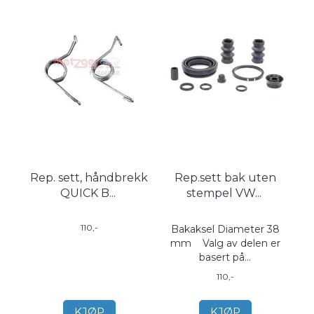
Rep. sett, håndbrekk
Rep.sett bak uten
QUICK B
...
stempel VW
...
110,-
Bakaksel Diameter 38
mm Valg av delen er
basert på...
110,-
KJØP
KJØP