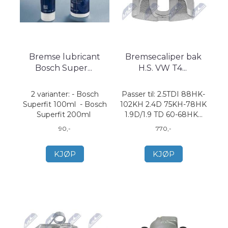
Bremse lubricant
Bremsecaliper bak
Bosch Super
...
H.S. VW T4
...
2 varianter: - Bosch
Passer til: 2.5TDI 88HK-
Superfit 100ml - Bosch
102KH 2.4D 75KH-78HK
Superfit 200ml
1.9D/1.9 TD 60-68HK...
90,-
770,-
KJØP
KJØP