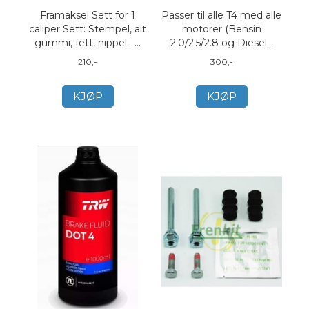
Framaksel Sett for 1
Passer til alle T4 med alle
caliper Sett: Stempel, alt
motorer (Bensin
gummi, fett, nippel. ...
2.0/2.5/2.8 og Diesel...
210,-
300,-
KJØP
KJØP