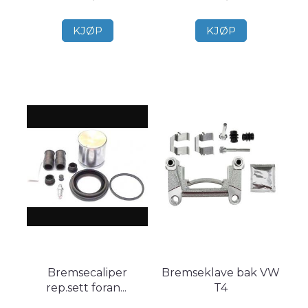
KJØP
KJØP
Bremsecaliper
Bremseklave bak VW
rep.sett foran
...
T4