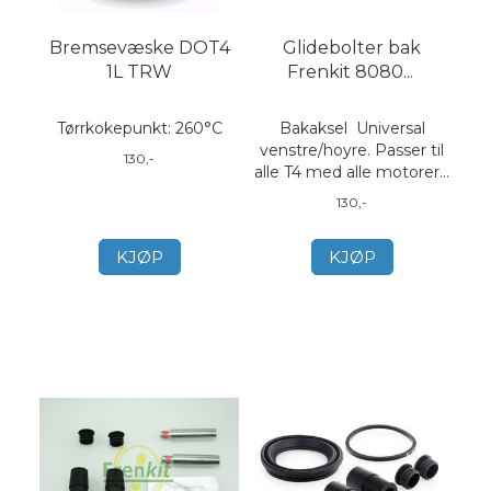
Bremsevæske DOT4
Glidebolter bak
1L TRW
Frenkit 8080
...
Tørrkokepunkt: 260°C
Bakaksel Universal
venstre/hoyre. Passer til
130,-
alle T4 med alle motorer...
130,-
KJØP
KJØP