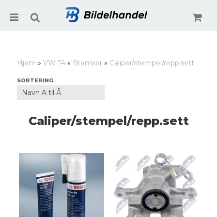
Hjem
»
VW T4
»
Bremser
»
Caliper/stempel/repp.sett
Nullstill
SORTERING
Trykk ENTER for å søke
Caliper/stempel/repp.sett