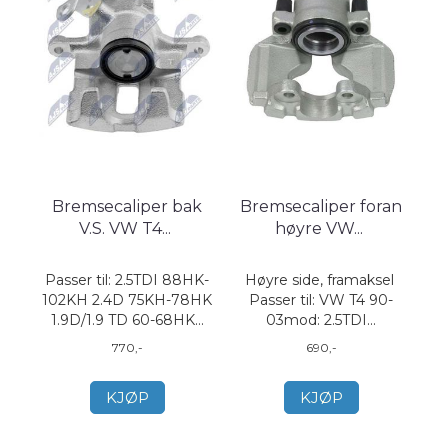
Bremsecaliper bak
Bremsecaliper foran
V.S. VW T4
...
høyre VW
...
Passer til: 2.5TDI 88HK-
Høyre side, framaksel
102KH 2.4D 75KH-78HK
Passer til: VW T4 90-
1.9D/1.9 TD 60-68HK...
03mod: 2.5TDI...
770,-
690,-
KJØP
KJØP