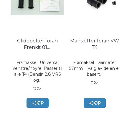
Glidebolter foran
Mansjetter foran VW
Frenkit 81
...
T4
Framaksel Universal
Framaksel Diameter
venstre/hoyre. Passer til
57mm Valg av delen er
alle T4 (Bensin 2.8 VR6
basert...
og...
110,-
130,-
KJØP
KJØP