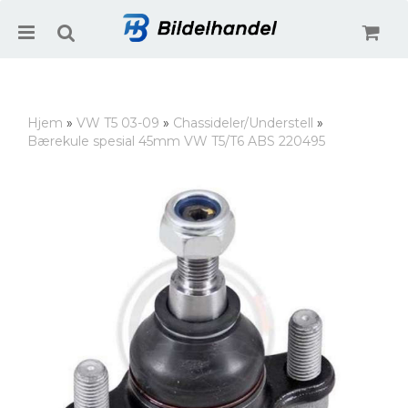
Hjem
»
VW T5 03-09
»
Chassideler/Understell
»
Bærekule spesial 45mm VW T5/T6 ABS 220495
Nullstill
Trykk ENTER for å søke