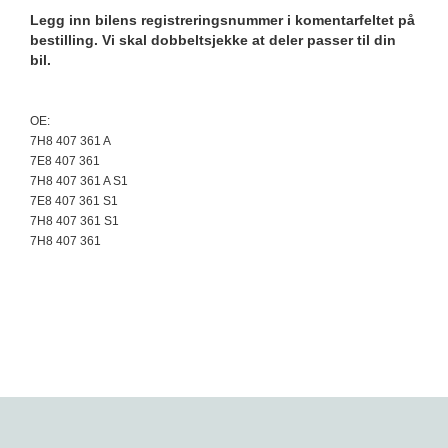
Legg inn bilens registreringsnummer i komentarfeltet på
bestilling. Vi skal dobbeltsjekke at deler passer til din
bil.
OE:
7H8 407 361 A
7E8 407 361
7H8 407 361 A S1
7E8 407 361 S1
7H8 407 361 S1
7H8 407 361